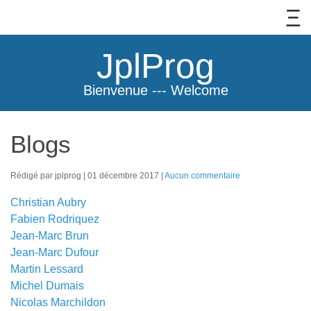
JplProg
Bienvenue --- Welcome
Blogs
Rédigé par jplprog
01 décembre 2017
Aucun commentaire
Christian Aubry
Fabien Rodriquez
Jean-Marc Brun
Jean-Marc Dufour
Martin Lessard
Michel Dumais
Nicolas Marchildon