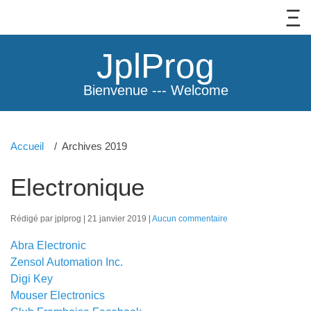
JplProg
Bienvenue --- Welcome
Accueil
Archives 2019
Electronique
Rédigé par jplprog
21 janvier 2019
Aucun commentaire
Abra Electronic
Zensol Automation Inc.
Digi Key
Mouser Electronics