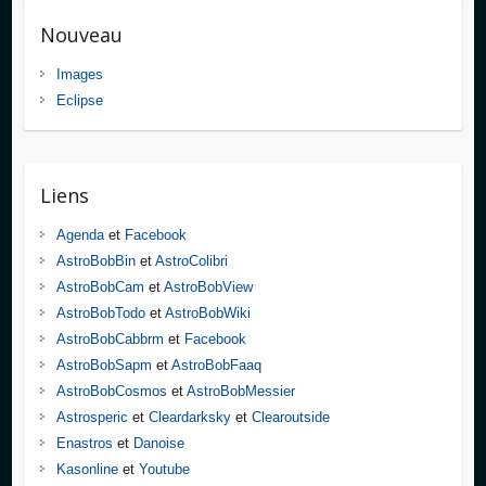
Nouveau
Images
Eclipse
Liens
Agenda
et
Facebook
AstroBobBin
et
AstroColibri
AstroBobCam
et
AstroBobView
AstroBobTodo
et
AstroBobWiki
AstroBobCabbrm
et
Facebook
AstroBobSapm
et
AstroBobFaaq
AstroBobCosmos
et
AstroBobMessier
Astrosperic
et
Cleardarksky
et
Clearoutside
Enastros
et
Danoise
Kasonline
et
Youtube