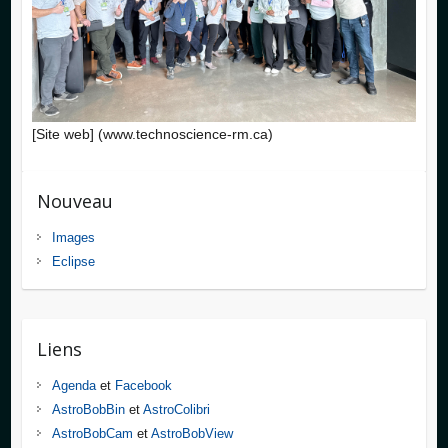
[Site web] (www.technoscience-rm.ca)
Nouveau
Images
Eclipse
Liens
Agenda
et
Facebook
AstroBobBin
et
AstroColibri
AstroBobCam
et
AstroBobView