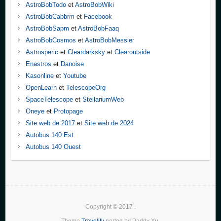
AstroBobTodo
et
AstroBobWiki
AstroBobCabbrm
et
Facebook
AstroBobSapm
et
AstroBobFaaq
AstroBobCosmos
et
AstroBobMessier
Astrosperic
et
Cleardarksky
et
Clearoutside
Enastros
et
Danoise
Kasonline
et
Youtube
OpenLearn
et
TelescopeOrg
SpaceTelescope
et
StellariumWeb
Oneye
et
Protopage
Site web de 2017
et
Site web de 2024
Autobus 140 Est
Autobus 140 Ouest
Copyright © 2017
.
Theme
Travelify
ported by Paddy Xu.